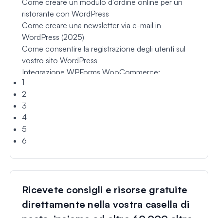
Come creare un modulo d'ordine online per un
ristorante con WordPress
Come creare una newsletter via e-mail in
WordPress (2025)
Come consentire la registrazione degli utenti sul
vostro sito WordPress
Integrazione WPForms WooCommerce:
1
Connettersi senza codice
2
7 migliori costruttori di moduli con logica
3
condizionale
4
Come avviare un blog dall'inizio alla fine
5
Come creare un modulo multi-fase in WordPress
6
(senza codice)
Riga d'indirizzo 1 vs riga d'indirizzo 2: A cosa
servono (+ESEMPI)
Come creare un calcolatore di prezzi per il vostro
Ricevete consigli e risorse gratuite
sito web
9 migliori alternative a DocuSign per il 2025
direttamente nella vostra casella di
(gratuite e a pagamento)