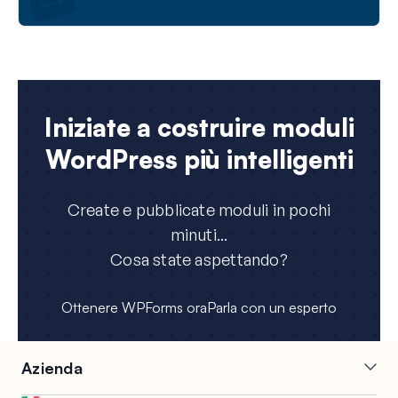
sito web (pro e contro)
Come consentire la registrazione degli utenti sul
vostro sito WordPress
I 10 migliori servizi telefonici VoIP del 2024
(confrontati e testati)
Iniziate a costruire moduli
WordPress più intelligenti
Create e pubblicate moduli in pochi
minuti...
Cosa state aspettando?
Ottenere WPForms ora
Parla con un esperto
Azienda