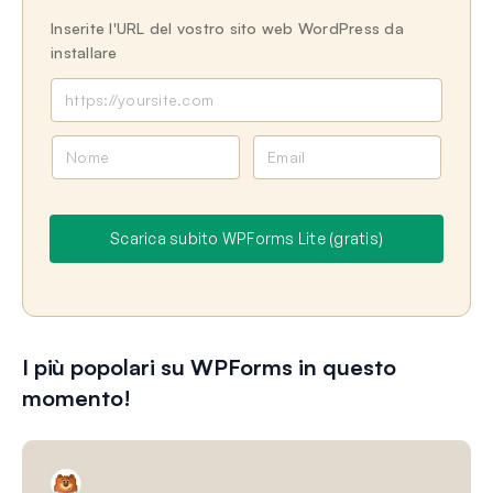
Inserite l'URL del vostro sito web WordPress da
installare
N
E
o
m
m
a
e
i
Scarica subito WPForms Lite (gratis)
l
I più popolari su WPForms in questo
momento!