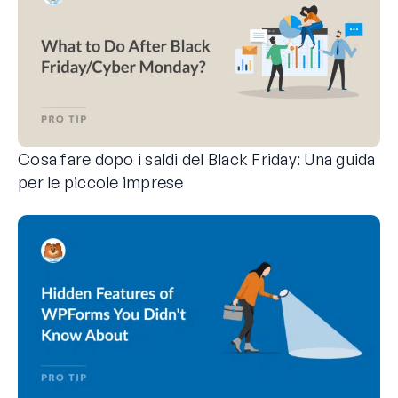
Cosa fare dopo i saldi del Black Friday: Una guida
per le piccole imprese
Il Black Friday è un momento importante per la maggior part
Siete pronti a prepararvi per il prossimo anno? Fate clic per